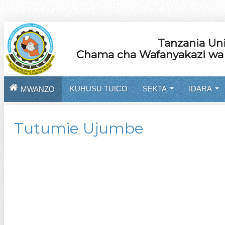
Tanzania Uni
Chama cha Wafanyakazi wa V
KUHUSU TUICO
SEKTA
IDARA
MWANZO
...
...
Tutumie Ujumbe