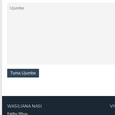
Tuma Ujumbe
WASILIANA NASI
V
Katibu Mkuu,