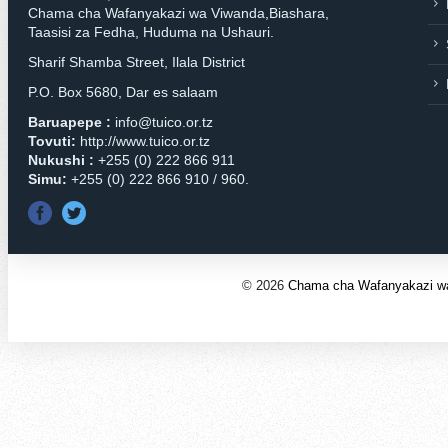
Chama cha Wafanyakazi wa Viwanda,Biashara,
Taasisi za Fedha, Huduma na Ushauri.
Sharif Shamba Street, Ilala District
P.O. Box 5680, Dar es salaam
Baruapepe :
info@tuico.or.tz
Tovuti:
http://www.tuico.or.tz
Nukushi :
+255 (0) 222 866 911
Simu:
+255 (0) 222 866 910 / 960.
©
2026
Chama cha Wafanyakazi wa 